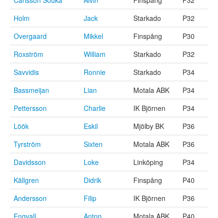
Carlsson Souka
Alvin
Finspång
P32
Holm
Jack
Starkado
P32
Overgaard
Mikkel
Finspång
P30
Roxström
William
Starkado
P32
Savvidis
Ronnie
Starkado
P34
Bassmeijan
Lian
Motala ABK
P34
Pettersson
Charlie
IK Björnen
P34
Löök
Eskil
Mjölby BK
P36
Tyrström
Sixten
Motala ABK
P36
Davidsson
Loke
Linköping
P34
Källgren
Didrik
Finspång
P40
Andersson
Filip
IK Björnen
P36
Engvall
Anton
Motala ABK
P40