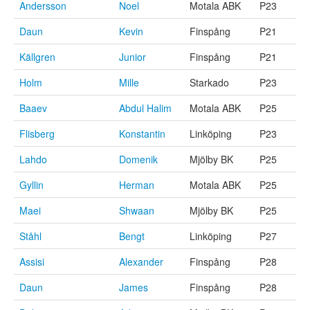
Andersson
Noel
Motala ABK
P23
Daun
Kevin
Finspång
P21
Källgren
Junior
Finspång
P21
Holm
Mille
Starkado
P23
Baaev
Abdul Halim
Motala ABK
P25
Flisberg
Konstantin
Linköping
P23
Lahdo
Domenik
Mjölby BK
P25
Gyllin
Herman
Motala ABK
P25
Maei
Shwaan
Mjölby BK
P25
Ståhl
Bengt
Linköping
P27
Assisi
Alexander
Finspång
P28
Daun
James
Finspång
P28