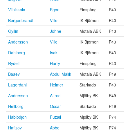
Viinikkala
Egon
Finspång
P40
Bergenbrandt
Ville
IK Björnen
P40
Gyllin
Johne
Motala ABK
P43
Andersson
Ville
IK Björnen
P43
Dahlberg
Isak
IK Björnen
P43
Rydell
Harry
Finspång
P43
Baaev
Abdul Malik
Motala ABK
P49
Lagerdahl
Helmer
Starkado
P49
Andersson
Alfred
Mjölby BK
P49
Hellborg
Oscar
Starkado
P49
Habibdjon
Fuzail
Mjölby BK
P74
Hafizov
Abbe
Mjölby BK
P74