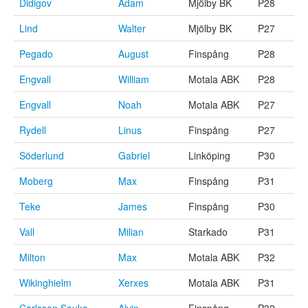
Didigov
Adam
Mjölby BK
P28
Lind
Walter
Mjölby BK
P27
Pegado
August
Finspång
P28
Engvall
William
Motala ABK
P28
Engvall
Noah
Motala ABK
P27
Rydell
Linus
Finspång
P27
Söderlund
Gabriel
Linköping
P30
Moberg
Max
Finspång
P31
Teke
James
Finspång
P30
Vall
Milian
Starkado
P31
Milton
Max
Motala ABK
P32
Wikinghielm
Xerxes
Motala ABK
P31