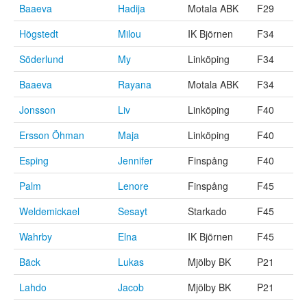
Baaeva
Hadija
Motala ABK
F29
Högstedt
Milou
IK Björnen
F34
Söderlund
My
Linköping
F34
Baaeva
Rayana
Motala ABK
F34
Jonsson
Liv
Linköping
F40
Ersson Öhman
Maja
Linköping
F40
Esping
Jennifer
Finspång
F40
Palm
Lenore
Finspång
F45
Weldemickael
Sesayt
Starkado
F45
Wahrby
Elna
IK Björnen
F45
Bäck
Lukas
Mjölby BK
P21
Lahdo
Jacob
Mjölby BK
P21