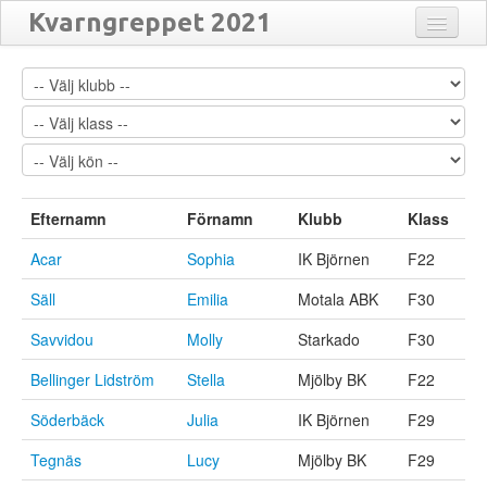
Kvarngreppet 2021
Anmälda
Matcher
Resultat
Översikt
Efternamn
Förnamn
Klubb
Klass
Turneringar
Acar
Sophia
IK Björnen
F22
Säll
Emilia
Motala ABK
F30
Savvidou
Molly
Starkado
F30
Bellinger Lidström
Stella
Mjölby BK
F22
Söderbäck
Julia
IK Björnen
F29
Tegnäs
Lucy
Mjölby BK
F29