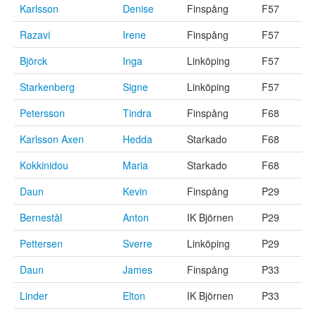
Karlsson
Denise
Finspång
F57
Razavi
Irene
Finspång
F57
Björck
Inga
Linköping
F57
Starkenberg
Signe
Linköping
F57
Petersson
Tindra
Finspång
F68
Karlsson Axen
Hedda
Starkado
F68
Kokkinidou
Maria
Starkado
F68
Daun
Kevin
Finspång
P29
Bernestål
Anton
IK Björnen
P29
Pettersen
Sverre
Linköping
P29
Daun
James
Finspång
P33
Linder
Elton
IK Björnen
P33