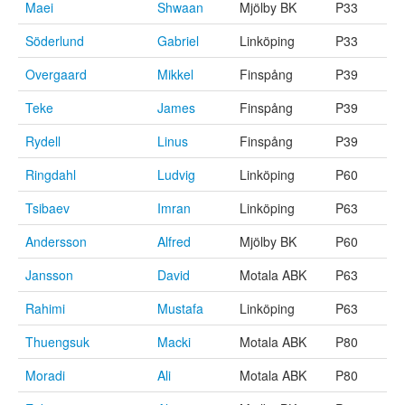
Maei
Shwaan
Mjölby BK
P33
Söderlund
Gabriel
Linköping
P33
Overgaard
Mikkel
Finspång
P39
Teke
James
Finspång
P39
Rydell
Linus
Finspång
P39
Ringdahl
Ludvig
Linköping
P60
Tsibaev
Imran
Linköping
P63
Andersson
Alfred
Mjölby BK
P60
Jansson
David
Motala ABK
P63
Rahimi
Mustafa
Linköping
P63
Thuengsuk
Macki
Motala ABK
P80
Moradi
Ali
Motala ABK
P80