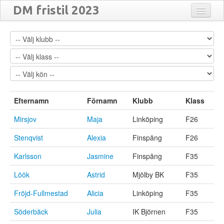
DM fristil 2023
Anmälda
Matcher
Resultat
Översikt
Efternamn
Förnamn
Klubb
Klass
Turneringar
Mirsjov
Maja
Linköping
F26
Stenqvist
Alexia
Finspång
F26
Karlsson
Jasmine
Finspång
F35
Löök
Astrid
Mjölby BK
F35
Fröjd-Fullmestad
Alicia
Linköping
F35
Söderbäck
Julia
IK Björnen
F35