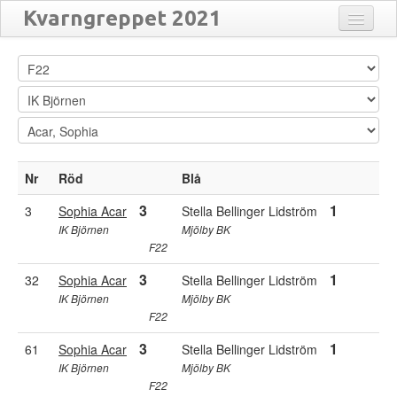
Kvarngreppet 2021
Anmälda
Close
Flytta
Matcher
Resultat
Översikt
Nr
Röd
Blå
Turneringar
3
1
3
Sophia Acar
Stella Bellinger Lidström
IK Björnen
Mjölby BK
F22
3
1
32
Sophia Acar
Stella Bellinger Lidström
IK Björnen
Mjölby BK
F22
3
1
61
Sophia Acar
Stella Bellinger Lidström
IK Björnen
Mjölby BK
F22