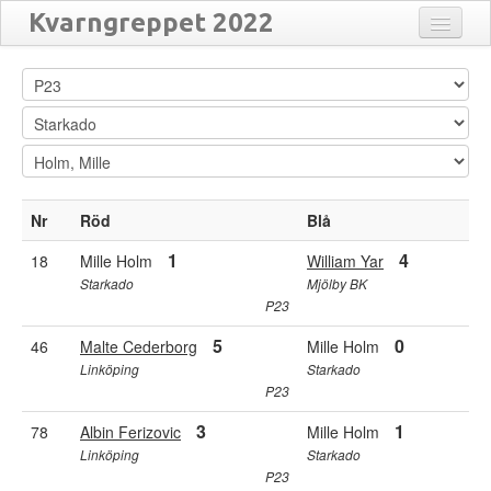
Kvarngreppet 2022
Anmälda
Close
Flytta
Matcher
Resultat
Översikt
Nr
Röd
Blå
Turneringar
1
4
18
Mille Holm
William Yar
Starkado
Mjölby BK
P23
5
0
46
Malte Cederborg
Mille Holm
Linköping
Starkado
P23
3
1
78
Albin Ferizovic
Mille Holm
Linköping
Starkado
P23