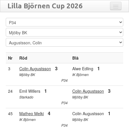
Lilla Björnen Cup 2026
Anmälda
Close
Flytta
Matcher
Resultat
Översikt
Nr
Röd
Blå
Turneringar
3
1
3
Colin Augustsson
Alwe Edling
Mjölby BK
IK Björnen
P34
1
3
24
Emil Willers
Colin Augustsson
Starkado
Mjölby BK
P34
4
1
45
Matheo Melki
Colin Augustsson
IK Björnen
Mjölby BK
P34