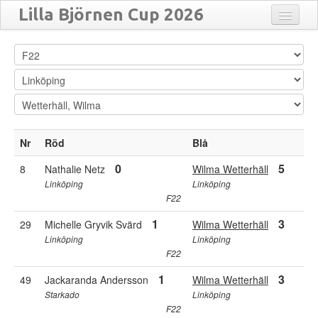
Lilla Björnen Cup 2026
Anmälda
Close
Flytta
Matcher
Resultat
Översikt
Nr
Röd
Blå
Turneringar
0
5
8
Nathalie Netz
Wilma Wetterhäll
Linköping
Linköping
F22
1
3
29
Michelle Gryvik Svärd
Wilma Wetterhäll
Linköping
Linköping
F22
1
3
49
Jackaranda Andersson
Wilma Wetterhäll
Starkado
Linköping
F22